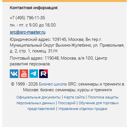
Контактная информация:
+7 (495) 796-11-35
пн. - пт. с 9.00 до 18.00
src@src-master.ru
Юридический адрес: 109145, Москва, Вн.тер.г.
Муниципальный Округ Выхино-Жулебино, ул. Привольная,
д. 2, стр. 1, помещ. 31/Н
Почтовый адрес:
119048
,
Москва
, а/я
100
, Центр
развития персонала
© 1999 - 2026
Бизнес-школа
SRC: семинары и тренинги в
Москве: бизнес семинары, курсы и тренинги
|
|
Официальные документы
Карта сайта
Политика защиты
|
|
персональных данных
Глоссарий
Обучение для торговых
|
представителей
Управление отделом продаж