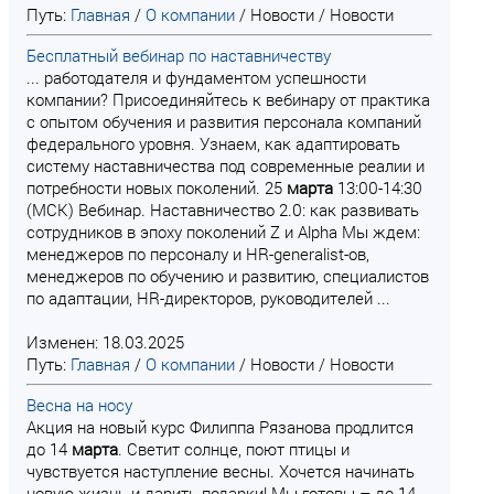
Путь:
Главная
/
О компании
/
Новости
/
Новости
Бесплатный вебинар по наставничеству
... работодателя и фундаментом успешности
компании? Присоединяйтесь к вебинару от практика
с опытом обучения и развития персонала компаний
федерального уровня. Узнаем, как адаптировать
систему наставничества под современные реалии и
потребности новых поколений. 25
марта
13:00-14:30
(МСК) Вебинар. Наставничество 2.0: как развивать
сотрудников в эпоху поколений Z и Alpha Мы ждем:
менеджеров по персоналу и HR-generalist-ов,
менеджеров по обучению и развитию, специалистов
по адаптации, HR-директоров, руководителей ...
Изменен: 18.03.2025
Путь:
Главная
/
О компании
/
Новости
/
Новости
Весна на носу
Акция на новый курс Филиппа Рязанова продлится
до 14
марта
. Светит солнце, поют птицы и
чувствуется наступление весны. Хочется начинать
новую жизнь и дарить подарки! Мы готовы – до 14