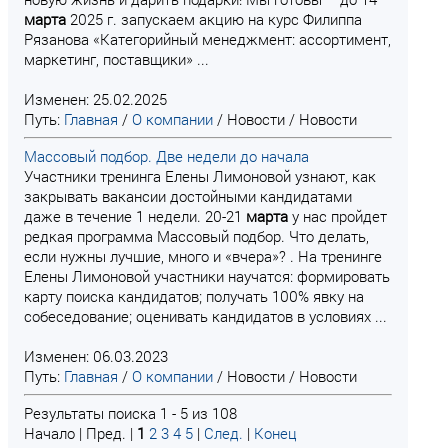
марта
2025 г. запускаем акцию на курс Филиппа
Рязанова «Категорийный менеджмент: ассортимент,
маркетинг, поставщики» ...
Изменен: 25.02.2025
Путь:
Главная
/
О компании
/
Новости
/
Новости
Массовый подбор. Две недели до начала
Участники тренинга Елены Лимоновой узнают, как
закрывать вакансии достойными кандидатами
даже в течение 1 недели. 20-21
марта
у нас пройдет
редкая программа Массовый подбор. Что делать,
если нужны лучшие, много и «вчера»? . На тренинге
Елены Лимоновой участники научатся: формировать
карту поиска кандидатов; получать 100% явку на
собеседование; оценивать кандидатов в условиях ...
Изменен: 06.03.2023
Путь:
Главная
/
О компании
/
Новости
/
Новости
Результаты поиска 1 - 5 из 108
Начало | Пред. |
1
2
3
4
5
|
След.
|
Конец