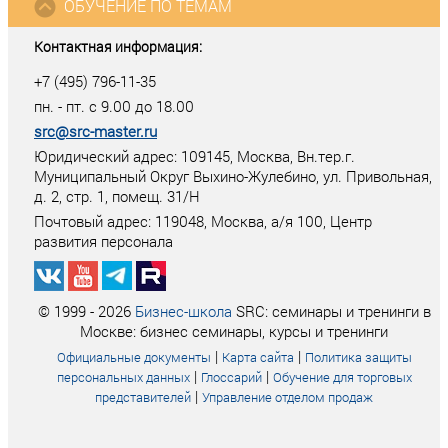
ОБУЧЕНИЕ ПО ТЕМАМ
Контактная информация:
+7 (495) 796-11-35
пн. - пт. с 9.00 до 18.00
src@src-master.ru
Юридический адрес: 109145, Москва, Вн.тер.г.
Муниципальный Округ Выхино-Жулебино, ул. Привольная,
д. 2, стр. 1, помещ. 31/Н
Почтовый адрес:
119048
,
Москва
, а/я
100
, Центр
развития персонала
© 1999 - 2026
Бизнес-школа
SRC: семинары и тренинги в
Москве: бизнес семинары, курсы и тренинги
|
|
Официальные документы
Карта сайта
Политика защиты
|
|
персональных данных
Глоссарий
Обучение для торговых
|
представителей
Управление отделом продаж