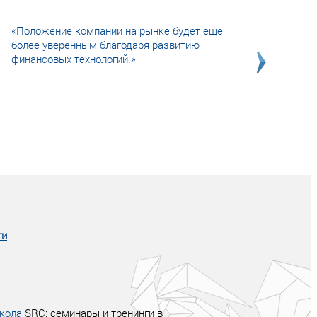
«Положение компании на рынке будет еще
более уверенным благодаря развитию
финансовых технологий.»
Совсем не сказочная история о том, как
после тренинга продажи в компании
увеличились в 2 раза.
ги
кола
SRC: семинары и тренинги в