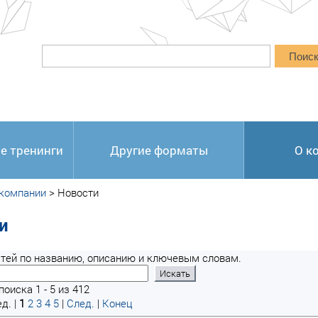
Поис
е тренинги
Другие форматы
О к
 компании
>
Новости
и
тей по названию, описанию и ключевым словам.
оиска 1 - 5 из 412
д. |
1
2
3
4
5
|
След.
|
Конец