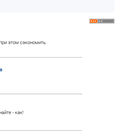
 при этом сэкономить.
а
айте - как!