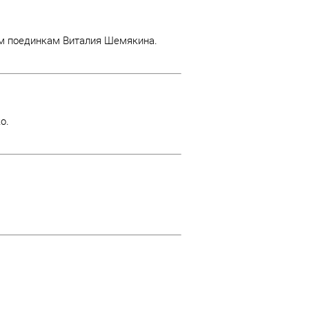
им поединкам Виталия Шемякина.
о.