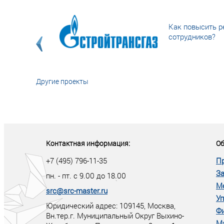
Как повысить р
сотрудников?
Другие проекты
«У кого в XXI в
тот правит миро
Контактная информация:
Об
+7 (495) 796-11-35
П
За
пн. - пт. с 9.00 до 18.00
М
src@src-master.ru
Уп
Юридический адрес: 109145, Москва,
Ф
Вн.тер.г. Муниципальный Округ Выхино-
М