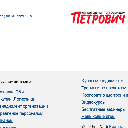
езультативность
еке человеческий ресурс,
м...»
Курсы менеджмента
учение по темам:
Тренинги по продажам
родажи, Сбыт
Корпоративные тренин
купки, Логистика
Видеокурсы
енеджмент организации
Бесплатные вебинары
равление персоналом
Навыковые игры
инансы
© 1999 - 2026
Бизнес-ш
аркетинг