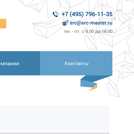
+7 (495) 796-11-35
src@src-master.ru
к
пн. - пт. с 9.00 до 18.00
омпании
Контакты