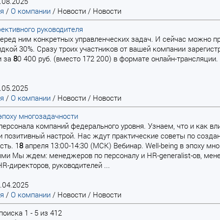
.08.2025
ая
/
О компании
/
Новости
/
Новости
ективного руководителя
 перед ним конкретных управленческих задач. И сейчас можно пр
идкой 30%. Сразу троих участников от вашей компании зарегистр
и за
8
0 400 руб. (вместо 172 200) в формате онлайн-трансляции
.05.2025
ая
/
О компании
/
Новости
/
Новости
в эпоху многозадачности
я персонала компаний федерального уровня. Узнаем, что и как вл
и позитивный настрой. Нас ждут практические советы по созда
сть. 1
8
апреля 13:00-14:30 (МСК) Вебинар. Well-being в эпоху м
и Мы ждем: менеджеров по персоналу и HR-generalist-ов, мен
HR-директоров, руководителей ...
.04.2025
ая
/
О компании
/
Новости
/
Новости
оиска 1 - 5 из 412