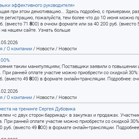
выки эффективного руководителя»
ращая при этом демотивацию... Здесь подробно, с примерами, ра
е регистрацию, пожалуйста, тем более что до 10 июня можно п
уб. (вместо 71
8
00) в очном формате или за 40 200 руб. (вместо
 на нашем сайте. Узнать больше
.05.2026
ая
/
О компании
/
Новости
/
Новости
100%
стояния таким манипуляциям; Поставщики заявили о повышении ц
. При ранней оплате участие можно приобрести со скидкой 30%: 
уб. (вместо 49
8
00) в формате онлайн-трансляции. Подробнее: очн
.02.2026
ая
/
О компании
/
Новости
/
Новости
еста на тренинге Сергея Дубовика
ителем «с двух сторон баррикад»: в закупках и продажах. Участ
. При ранней оплате участие можно приобрести со скидкой 30%:
00 руб. (вместо 49
8
00) в формате онлайн-трансляции. Подробнее: