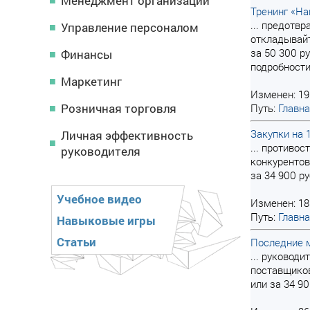
Менеджмент организации
Тренинг «На
... предотв
Управление персоналом
откладывайт
за 50 300 р
Финансы
подробности
Маркетинг
Изменен: 19
Розничная торговля
Путь:
Главн
Закупки на 
Личная эффективность
... противо
руководителя
конкурентов
за 34 900 р
Учебное видео
Изменен: 18
Путь:
Главн
Навыковые игры
Статьи
Последние м
... руковод
поставщиков
или за 34 9