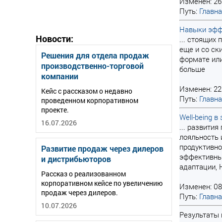
Изменен: 26
Путь:
Главн
Навыки эфф
Новости:
... стоящих
еще и со ск
Решения для отдела продаж
формате ил
производственно-торговой
больше
компании
Изменен: 22
Кейс с рассказом о недавно
Путь:
Главн
проведенном корпоративном
проекте.
Well-being 
16.07.2026
... развити
лояльность 
продуктивно
Развитие продаж через дилеров
эффективным
и дистрибьюторов
адаптации, 
Рассказ о реализованном
корпоративном кейсе по увеличению
Изменен: 08
продаж через дилеров.
Путь:
Главн
10.07.2026
Результаты п