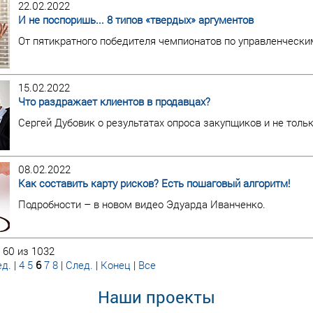
22.02.2022
И не поспоришь... 8 типов «твердых» аргументов
От пятикратного победителя чемпионатов по управленческ
15.02.2022
Что раздражает клиентов в продавцах?
Сергей Дубовик о результатах опроса закупщиков и не тольк
08.02.2022
Как составить карту рисков? Есть пошаговый алгоритм!
Подробности – в новом видео Эдуарда Иванченко.
 60 из 1032
д.
|
4
5
6
7
8
|
След.
|
Конец
|
Все
Наши проекты